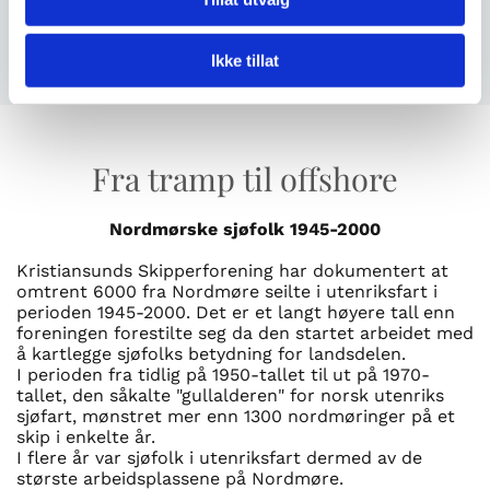
Fosnagt. 5, 6509 KRISTIANSUND N.
Ikke tillat
Fra tramp til offshore
Nordmørske sjøfolk 1945-2000
Kristiansunds Skipperforening har dokumentert at
omtrent 6000 fra Nordmøre seilte i utenriksfart i
perioden 1945-2000. Det er et langt høyere tall enn
foreningen forestilte seg da den startet arbeidet med
å kartlegge sjøfolks betydning for landsdelen.
I perioden fra tidlig på 1950-tallet til ut på 1970-
tallet, den såkalte "gullalderen" for norsk utenriks
sjøfart, mønstret mer enn 1300 nordmøringer på et
skip i enkelte år.
I flere år var sjøfolk i utenriksfart dermed av de
største arbeidsplassene på Nordmøre.