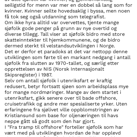
seiligstid for menn var mer en dobbel så lang som for
kvinner. Kvinner seilte hovedsaklig i byssa, men noen
få tok seg også utdanning som telegrafist.
Om ikke hyra alltid var overvettes, tjente mange
sjøfolk gode penger på grunn av nye overtid og
diverse tillegg. Tall viser at sjøfolk bidro med store
skatteinntekter til hjemkommunene, og de bidro
dermed sterkt til velstandsutviklingen i Norge.
Det er derfor et paradoks at det var nettopp denne
utviklingen som førte til en markant nedgang i antall
sjøfolk fra slutten av 1970-tallet, og særlig etter
opprettelsen av NIS (Norsk Internasjonalt
Skipsregister) i 1987.
Selv om antall sjøfolk i utenriksfart er kraftig
redusert, betyr fortsatt sjøen som arbeidsplass mye
for mange nordmøringer. Mange av dem startet i
utenriksfart, gikk senere over til bade offshore,
cruisetrafikk og andre mer spesialiserte yrker. Uten
erfaringene fra sjølivet ville oppblomstringen av
Kristiansund som base for oljenæringen til havs
neppe gått så godt som den har gjort.
I "Fra tramp til offshore" forteller sjøfolk som har
vært med på utviklingen hvordan de har opplevd