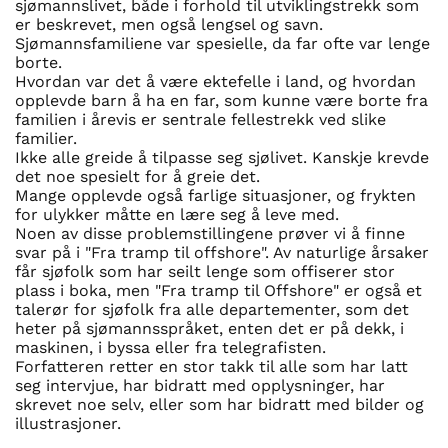
sjømannslivet, både i forhold til utviklingstrekk som
er beskrevet, men også lengsel og savn.
Sjømannsfamiliene var spesielle, da far ofte var lenge
borte.
Hvordan var det å være ektefelle i land, og hvordan
opplevde barn å ha en far, som kunne være borte fra
familien i årevis er sentrale fellestrekk ved slike
familier.
Ikke alle greide å tilpasse seg sjølivet. Kanskje krevde
det noe spesielt for å greie det.
Mange opplevde også farlige situasjoner, og frykten
for ulykker måtte en lære seg å leve med.
Noen av disse problemstillingene prøver vi å finne
svar på i "Fra tramp til offshore". Av naturlige årsaker
får sjøfolk som har seilt lenge som offiserer stor
plass i boka, men "Fra tramp til Offshore" er også et
talerør for sjøfolk fra alle departementer, som det
heter på sjømannsspråket, enten det er på dekk, i
maskinen, i byssa eller fra telegrafisten.
Forfatteren retter en stor takk til alle som har latt
seg intervjue, har bidratt med opplysninger, har
skrevet noe selv, eller som har bidratt med bilder og
illustrasjoner.