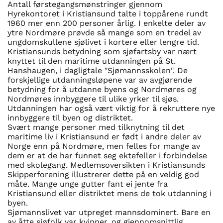
Antall førstegangsmønstringer gjennom
Hyrekontoret i Kristiansund talte i toppårene rundt
1960 mer enn 200 personer årlig. I enkelte deler av
ytre Nordmøre prøvde så mange som en tredel av
ungdomskullene sjølivet i kortere eller lengre tid.
Kristiansunds betydning som sjøfartsby var nært
knyttet til den maritime utdanningen på St.
Hanshaugen, i dagligtale "Sjømannsskolen". De
forskjellige utdanningsløpene var av avgjørende
betydning for å utdanne byens og Nordmøres og
Nordmøres innbyggere til ulike yrker til sjøs.
Utdanningen har også vært viktig for å rekruttere nye
innbyggere til byen og distriktet.
Svært mange personer med tilknytning til det
maritime liv i Kristiansund er født i andre deler av
Norge enn på Nordmøre, men felles for mange av
dem er at de har funnet seg ektefeller i forbindelse
med skolegang. Medlemsoversikten i Kristiansunds
Skipperforening illustrerer dette på en veldig god
måte. Mange unge gutter fant ei jente fra
Kristiansund eller distriktet mens de tok utdanning i
byen.
Sjømannslivet var utpreget mannsdominert. Bare en
av åtte sjøfolk var kvinner, og gjennomsnittlig