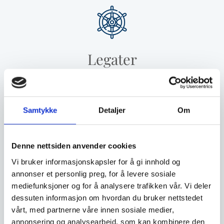
Legater
Stiftelsen Kristiansunds Skipperforenings
hjelpekasse
Samtykke
Detaljer
Om
Hjelpekassens formål er:
Denne nettsiden anvender cookies
A - Å gi gaver og blomster til medlemmers
Vi bruker informasjonskapsler for å gi innhold og
begravelse.
annonser et personlig preg, for å levere sosiale
mediefunksjoner og for å analysere trafikken vår. Vi deler
B -Å gi gaver til fortjente medlemmer og blomster
dessuten informasjon om hvordan du bruker nettstedet
til disses fødselsdager.
vårt, med partnerne våre innen sosiale medier,
annonsering og analysearbeid, som kan kombinere den