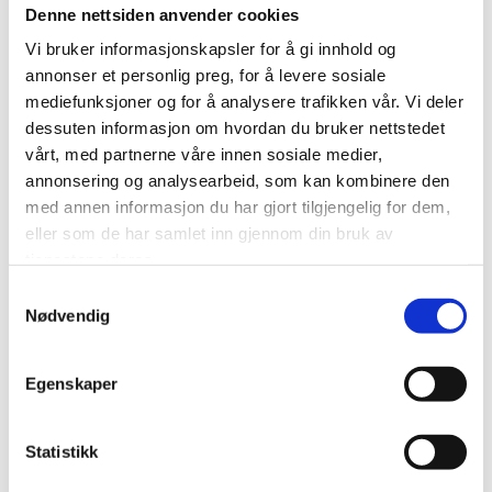
Denne nettsiden anvender cookies
Vi bruker informasjonskapsler for å gi innhold og
annonser et personlig preg, for å levere sosiale
21/01/2024
AV KRISTIANSUNDS SKIPPERFORENING
mediefunksjoner og for å analysere trafikken vår. Vi deler
dessuten informasjon om hvordan du bruker nettstedet
Medlemsmøte & Skreiaften
vårt, med partnerne våre innen sosiale medier,
annonsering og analysearbeid, som kan kombinere den
Medlemmer av Kristiansunds Skipperforening
med annen informasjon du har gjort tilgjengelig for dem,
inviteres til medlemsmøte og skreiaften.
eller som de har samlet inn gjennom din bruk av
tjenestene deres.
Kristiansunds Skipperforening inviterer
Samtykkevalg
medlemmer til medlemsmøte og skreiaften
Nødvendig
torsdag 15 februar kl 19:00. Kuvert pris kr 250,-
Påmeldingsliste er lagt frem i
Skipperforeningens lokale. Du kan også melde
Egenskaper
deg på til Per Jan Espvik på telefon
971 53 282
eller kskipp@neasonline.no Påmeldingsfrist 9
Statistikk
februar. Velkommen!