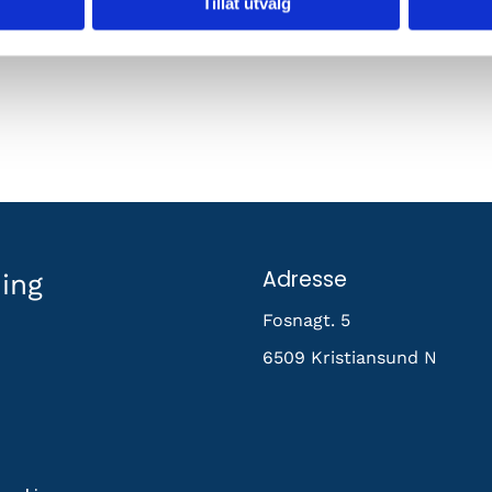
Tillat utvalg
 noe lett å spise, samt at baren åpnes etter foredra
Adresse
ing
Fosnagt. 5
6509 Kristiansund N