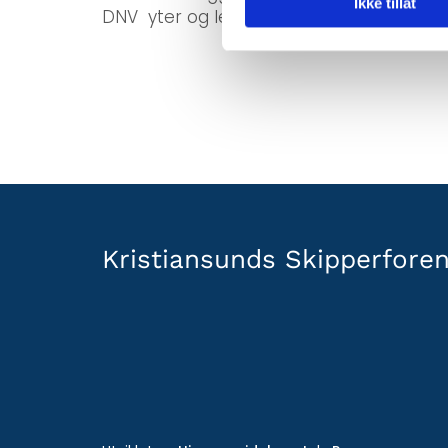
Ikke tillat
DNV yter og leverer. Det vil bli servert
Kristiansunds Skipperforen