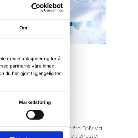
Om
iale mediefunksjoner og for å
 med partnerne våre innen
u har gjort tilgjengelig for
Markedsføring
n.
il bli holdt av representant fra DNV via
rteller ombakgrunn, og hvilke tjenester