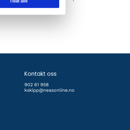
Tillat alle
get. Velkommen!
Kontakt oss
902 61 958
kskipp@neasonline.no