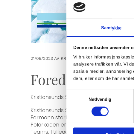
Samtykke
Denne nettsiden anvender c
Vi bruker informasjonskapsler
21/05/2023
AV KRISTIANSUNDS SKIPPERFORENING
analysere trafikken vår. Vi 
sosiale medier, annonsering 
Foredrag om Pol
dem, eller som de har samlet
Samtykkevalg
Kristiansunds Skipperforening inviterer ti
Nødvendig
Kristiansunds Skipperforening inviterer
Formann starter kvelden med en introduk
Polarkoden er et internasjonalt regelverk
Teams. I tillegg vil det være en represen