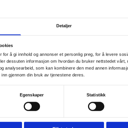
Detaljer
ookies
 for å gi innhold og annonser et personlig preg, for å levere sos
deler dessuten informasjon om hvordan du bruker nettstedet vårt,
og analysearbeid, som kan kombinere den med annen informasjon d
arkoden
 inn gjennom din bruk av tjenestene deres.
l foredrag.
Egenskaper
Statistikk
 medlemmer til et interessant foredrag om Polarkode
sjon av Skipperforeningen for nye gjester.
 for skip som opererer i polare farvann. Foredraget v
tant fra DNV`s stasjon i Kristiansund til stede som fo